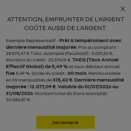

ATTENTION, EMPRUNTER DE L'ARGENT
menu
COÛTE AUSSI DE L'ARGENT.
Prêt à tempérament avec
Exemple Représentatif -
dernière mensualité majorée
. Prix au comptant :
28.575,47 € TVAc. Acompte (facultatif) : 3.001,32 €.
Thermique
TAEG (Taux Annuel
Montant du crédit : 25.574,15 €.
Effectif Global) de 5,49 %
E-Tech electric
et taux débiteur annuel
fixe
60 mois
5,49 %. Durée du crédit :
. Remboursable
hybrid E-Tech
315,42 €
Dernière mensualité
en 59 mensualités de
.
majorée : 12.077,09 €
Valable du 01/07/2026 au
.
31/08/2026
. Montant total dû (hors acompte) :
30.686,87 €.
j'ai compris