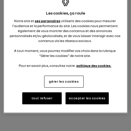
Les cookies, ça roule
DÉCOUVREZ-LES
Notre site et
ses partenaires
utilisent des cookies pour mesurer
l'audience et la performance du site. Les cookies nous permettent
également de vous montrer des contenus et des annonces
personnalisés et/ou géolocalisés, et de vous laisser interagir avec nos
contenus via les réseaux sociaux.
A tout moment, vous pourrez modifier vos choix dans la rubrique
"Gérer les cookies" de notre site.
Pour en savoir plus, consultez notre
politique des cookies.
gérer les cookies
tout refuser
accepter les cookies
NOUVELLE CLIO
18.450 €
à partir de
TVAc
prime de reprise conditionnelle déduite