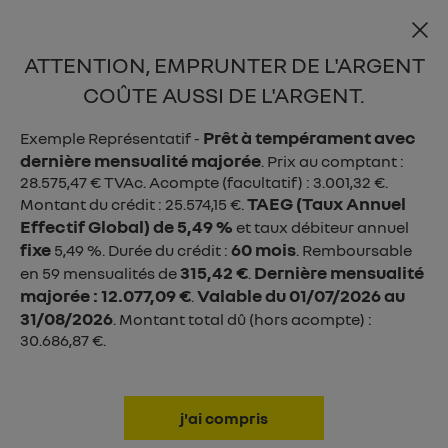

ATTENTION, EMPRUNTER DE L'ARGENT
menu
COÛTE AUSSI DE L'ARGENT.
Prêt à tempérament avec
Exemple Représentatif -
dernière mensualité majorée
. Prix au comptant :
28.575,47 € TVAc. Acompte (facultatif) : 3.001,32 €.
TAEG (Taux Annuel
Montant du crédit : 25.574,15 €.
Effectif Global) de 5,49 %
et taux débiteur annuel
fixe
60 mois
5,49 %. Durée du crédit :
. Remboursable
315,42 €
Dernière mensualité
en 59 mensualités de
.
majorée : 12.077,09 €
Valable du 01/07/2026 au
.
31/08/2026
. Montant total dû (hors acompte) :
30.686,87 €.
5,7 - 6,2 l/100km WLTP
130 - 139 g CO
/km WLTP
2
CAPTUR
j'ai compris
à partir de