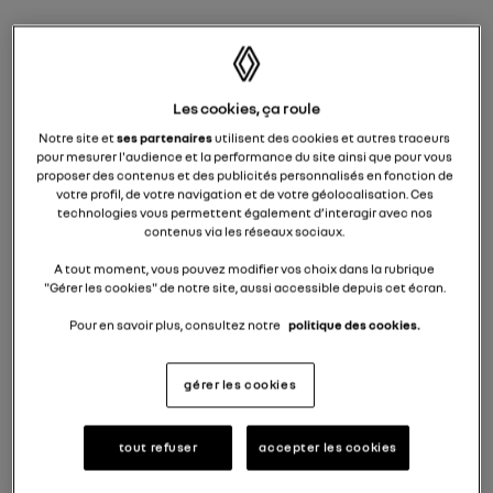
voir ce financement en détail
i
à partir de
19.300 €
Les cookies, ça roule
TVAc
Notre site et
ses partenaires
utilisent des cookies et autres traceurs
prime de reprise conditionnelle déduite
pour mesurer l'audience et la performance du site ainsi que pour vous
proposer des contenus et des publicités personnalisés en fonction de
VOIR CETTE OFFRE EN DÉTAIL
votre profil, de votre navigation et de votre géolocalisation. Ces
technologies vous permettent également d’interagir avec nos
contenus via les réseaux sociaux.
équipements standards
A tout moment, vous pouvez modifier vos choix dans la rubrique
"Gérer les cookies" de notre site, aussi accessible depuis cet écran.
Pour en savoir plus, consultez notre
politique des cookies.
demandez une offre
gérer les cookies
Pressé ? Ce modèle est en stock
tout refuser
accepter les cookies