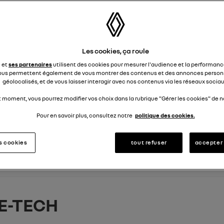
Les cookies, ça roule
e et
ses partenaires
utilisent des cookies pour mesurer l'audience et la performance
ous permettent également de vous montrer des contenus et des annonces personn
géolocalisés, et de vous laisser interagir avec nos contenus via les réseaux sociau
t moment, vous pourrez modifier vos choix dans la rubrique "Gérer les cookies" de no
Pour en savoir plus, consultez notre
politique des cookies.
es cookies
tout refuser
accepter 
E-TECH