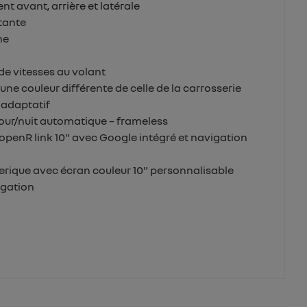
t avant, arrière et latérale
ttante
ne
de vitesses au volant
 une couleur différente de celle de la carrosserie
 adaptatif
 jour/nuit automatique – frameless
penR link 10" avec Google intégré et navigation
rique avec écran couleur 10" personnalisable
igation