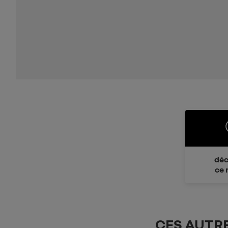
déc
ce 
CES AUTR