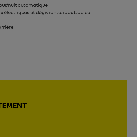
 jour/nuit automatique
rs électriques et dégivrants, rabattables
arrière
ATEMENT