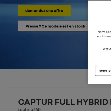
demandez une offre
Pressé ? Ce modèle est en stock
Notre sit
cookies n
A tou
gérer l
CAPTUR FULL HYBRID 
techno 160