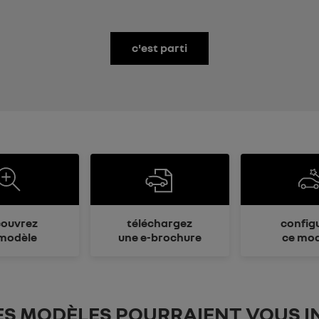
c'est parti
ouvrez
téléchargez
config
modèle
une e-brochure
ce mod
ES MODÈLES POURRAIENT VOUS I