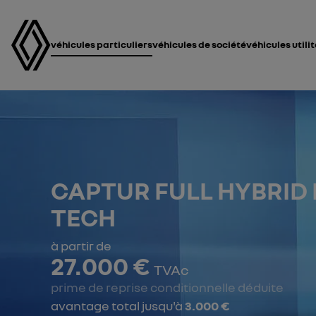
véhicules particuliers
véhicules de société
véhicules utili
CAPTUR FULL HYBRID 
TECH
à partir de
27.000 €
TVAc
prime de reprise conditionnelle déduite
avantage total jusqu'à
3.000 €