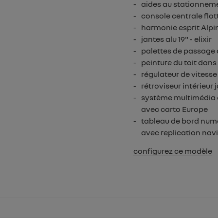
aides au stationnemen
console centrale flo
harmonie esprit Alpi
jantes alu 19" - elixir
palettes de passage 
peinture du toit dans
régulateur de vitesse
rétroviseur intérieur
système multimédia o
avec carto Europe
tableau de bord nume
avec replication nav
configurez ce modèle