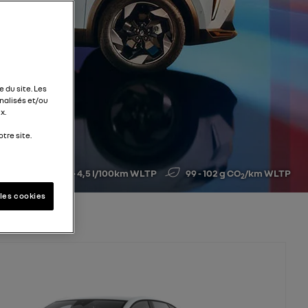
 du site. Les
alisés et/ou
x.
tre site.
4,4 - 4,5 l/100km WLTP
99 - 102 g CO
/km WLTP
2
les cookies