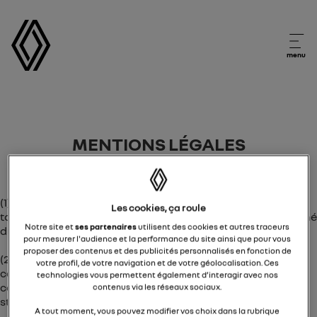
menu
MENTIONS LÉGALES
(1) prime de reprise: Offre réservée aux particuliers pour
Les cookies, ça roule
toute commande du modèle-version Renault neuf concerné
Notre site et
ses partenaires
utilisent des cookies et autres traceurs
du 01/07/2026 au 31/08/2026 inclus.
pour mesurer l'audience et la performance du site ainsi que pour vous
proposer des contenus et des publicités personnalisés en fonction de
(2) stock deal: Offre réservée aux particuliers pour toute
votre profil, de votre navigation et de votre géolocalisation. Ces
commande du modèle-version-motorisation Renault neuf
technologies vous permettent également d’interagir avec nos
concerné du 01/07/2026 au 31/08/2026 inclus, disponible en
contenus via les réseaux sociaux.
stock et immatriculé avant le 30/09/2026.
A tout moment, vous pouvez modifier vos choix dans la rubrique