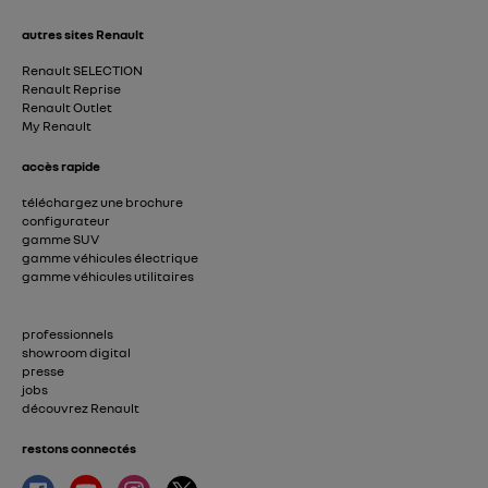
autres sites Renault
Renault SELECTION
Renault Reprise
Renault Outlet
My Renault
accès rapide
téléchargez une brochure
configurateur
gamme SUV
gamme véhicules électrique
gamme véhicules utilitaires
professionnels
showroom digital
presse
jobs
découvrez Renault
restons connectés