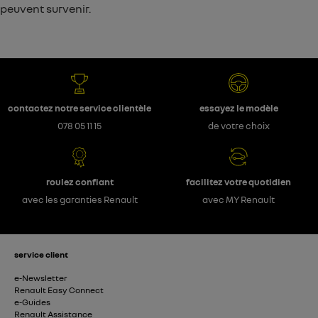
peuvent survenir.
contactez notre service clientèle
essayez le modèle
078 05 11 15
de votre choix
roulez confiant
facilitez votre quotidien
avec les garanties Renault
avec MY Renault
service client
e-Newsletter
Renault Easy Connect
e-Guides
Renault Assistance