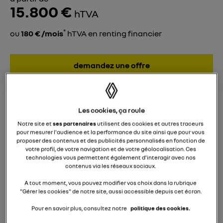
15.800 €
hTVA
*
ou
180 € /mois
hTVA en renting financier
demandez une offre
Les cookies, ça roule
RENTING FINANCIER
Notre site et
ses partenaires
utilisent des cookies et autres traceurs
*
À PARTIR DE
180 € /MOIS
HTVA
pour mesurer l'audience et la performance du site ainsi que pour vous
proposer des contenus et des publicités personnalisés en fonction de
votre profil, de votre navigation et de votre géolocalisation. Ces
technologies vous permettent également d’interagir avec nos
contenus via les réseaux sociaux.
KANGOO VAN
A tout moment, vous pouvez modifier vos choix dans la rubrique
start Blue dCi 95
"Gérer les cookies" de notre site, aussi accessible depuis cet écran.
Pour en savoir plus, consultez notre
politique des cookies.