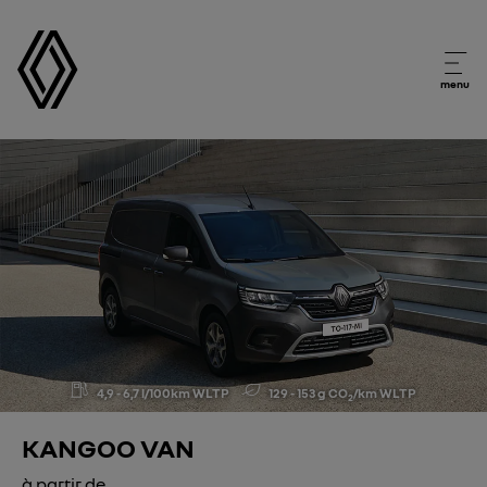
menu
4,9 - 6,7 l/100km WLTP
129 - 153 g CO
/km WLTP
2
KANGOO VAN
à partir de