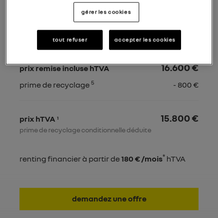
20.000 €
prix catalogue conseillé hTVA
gérer les cookies
1
remise conseillée
- 1.800 €
2
prime saison
- 600 €
tout refuser
accepter les cookies
4
good deal
- 1.000 €
16.600 €
prix remise incluse hTVA
5
prime de recyclage
- 800 €
15.800 €
prix hTVA
1
prime de recyclage conditionnelle déduite
*
renting financier à partir de
180 € /mois
hTVA
demandez une offre