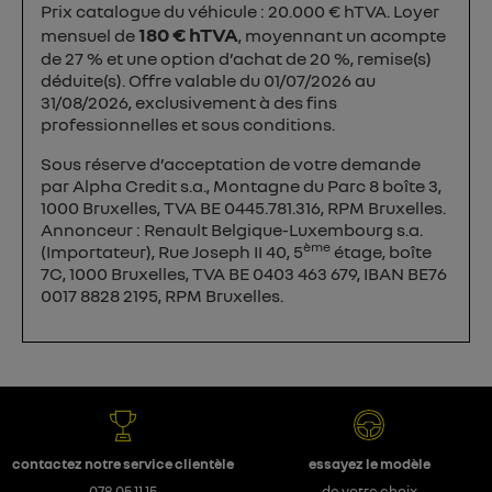
Prix catalogue du véhicule : 20.000 € hTVA. Loyer
180 € hTVA
mensuel de
, moyennant un acompte
de 27 % et une option d’achat de 20 %, remise(s)
déduite(s). Offre valable du 01/07/2026 au
31/08/2026, exclusivement à des fins
professionnelles et sous conditions.
Sous réserve d’acceptation de votre demande
par Alpha Credit s.a., Montagne du Parc 8 boîte 3,
1000 Bruxelles, TVA BE 0445.781.316, RPM Bruxelles.
Annonceur : Renault Belgique-Luxembourg s.a.
ème
(Importateur), Rue Joseph II 40, 5
étage, boîte
7C, 1000 Bruxelles, TVA BE 0403 463 679, IBAN BE76
0017 8828 2195, RPM Bruxelles.
contactez notre service clientèle
essayez le modèle
078 05 11 15
de votre choix