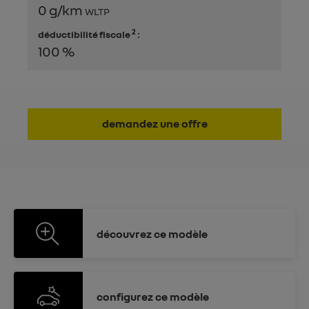
0 g/km
WLTP
2
déductibilité fiscale
:
100 %
demandez une offre
découvrez
ce modèle
configurez
ce modèle