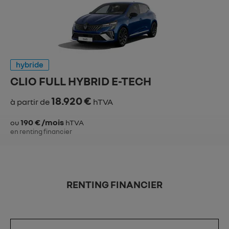
hybride
CLIO FULL HYBRID E-TECH
18.920 €
à partir de
hTVA
190 € /mois
ou
hTVA
en renting financier
RENTING FINANCIER