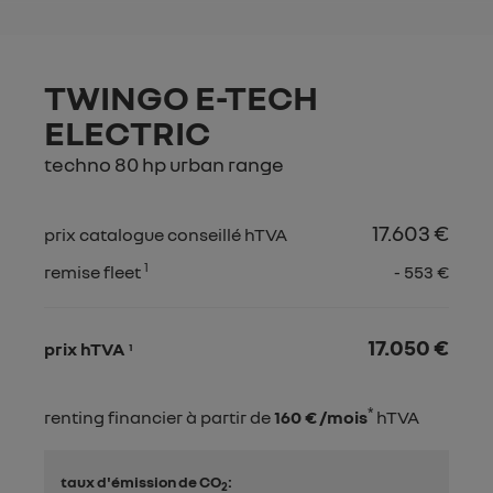
TWINGO E-TECH
ELECTRIC
techno 80 hp urban range
17.603 €
prix catalogue conseillé hTVA
1
remise fleet
- 553 €
17.050 €
prix hTVA
1
*
renting financier à partir de
160 € /mois
hTVA
taux d'émission de CO
:
2