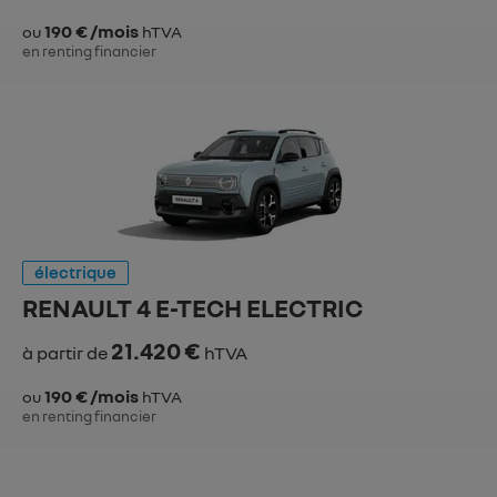
190 € /mois
ou
hTVA
en renting financier
électrique
RENAULT 4 E-TECH ELECTRIC
21.420 €
à partir de
hTVA
190 € /mois
ou
hTVA
en renting financier