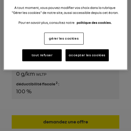
A tout moment, vous pouvez modifier vos choix dans la rubrique
16.116 €
prix catalogue conseillé hTVA
"Gérer les cookies" de notre site, aussi accessible depuis cet écran.
Pour en savoir plus, consultez notre
politique des cookies.
16.116 €
prix hTVA
1
gérer les cookies
*
renting financier à partir de
140 € /mois
hTVA
tout refuser
accepter les cookies
taux d'émission de CO
:
2
0 g/km
WLTP
2
déductibilité fiscale
:
100 %
demandez une offre