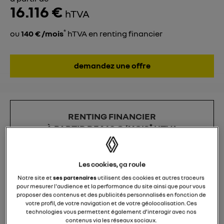
16.116 €
hTVA
*
ou
140 € /mois
hTVA en renting financier
demandez une offre
RENTING FINANCIER
*
À PARTIR DE
140 € /MOIS
HTVA
Les cookies, ça roule
TWINGO E-TECH
Notre site et
ses partenaires
utilisent des cookies et autres traceurs
pour mesurer l'audience et la performance du site ainsi que pour vous
ELECTRIC
proposer des contenus et des publicités personnalisés en fonction de
votre profil, de votre navigation et de votre géolocalisation. Ces
evolution 80 hp urban range
technologies vous permettent également d’interagir avec nos
contenus via les réseaux sociaux.